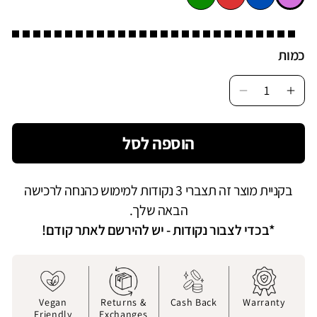
כמות
Decrease
Incr
quantity
quan
for
for
הוספה לסל
רנק
ארנק
אנון
שאנון
|
|
בקניית מוצר זה תצברי 3 נקודות למימוש כהנחה לרכישה
ורוד
ורוד
הבאה שלך.
*בכדי לצבור נקודות - יש להירשם לאתר קודם!
Vegan
Returns &
Cash Back
Warranty
Friendly
Exchanges