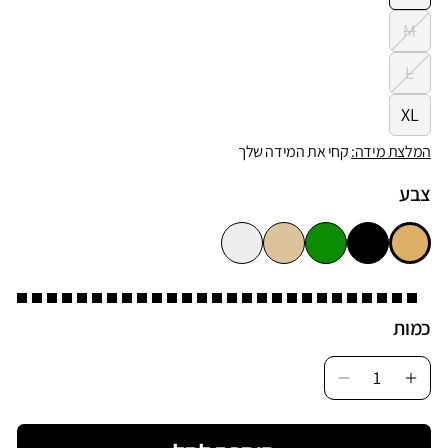
M
L
XL
המלצת מידה:
קחי את המידה שלך
צבע
כמות
Decrease
Incr
quantity
quan
for
for