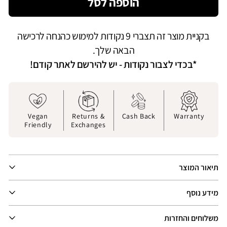
הוספה לסל
כנסי
מכנסי
מודה
ברמודה
יטים
מחוייטים
בקניית מוצר זה תצברי 9 נקודות למימוש כהנחה לרכישה
יאנו
קיאנו
|
|
הבאה שלך.
אקי
חאקי
*בכדי לצבור נקודות - יש להירשם לאתר קודם!
Vegan
Returns &
Cash Back
Warranty
Friendly
Exchanges
תיאור המוצר
מידע נוסף
משלוחים והחזרות