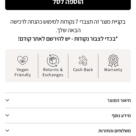
הוספה לסל
בגד
בגד
גוף
גוף
אלה
אלה
בקניית מוצר זה תצברי 7 נקודות למימוש כהנחה לרכישה
|
|
לבן
לבן
הבאה שלך.
*בכדי לצבור נקודות - יש להירשם לאתר קודם!
Vegan
Returns &
Cash Back
Warranty
Friendly
Exchanges
תיאור המוצר
מידע נוסף
משלוחים והחזרות