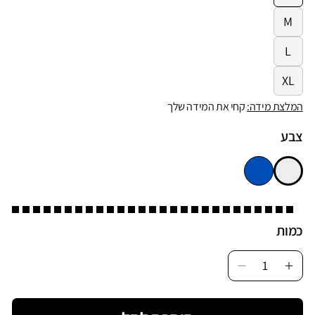
M
L
XL
המלצת מידה:
קחי את המידה שלך
צבע
כמות
Decrease
Incr
quantity
quan
for
for