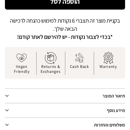
הוספה לסל
סיים
מכנסיים
יטים
מחוייטים
שריל
שריל
בקניית מוצר זה תצברי 6 נקודות למימוש כהנחה לרכישה
|
|
בז&#39;
הבאה שלך.
*בכדי לצבור נקודות - יש להירשם לאתר קודם!
Vegan
Returns &
Cash Back
Warranty
Friendly
Exchanges
תיאור המוצר
מידע נוסף
משלוחים והחזרות