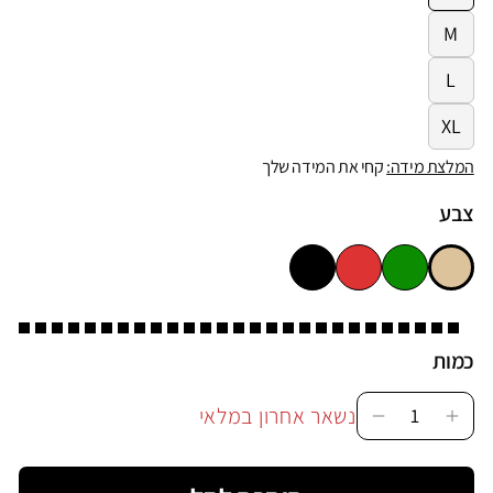
M
L
XL
המלצת מידה:
קחי את המידה שלך
צבע
כמות
נשאר אחרון במלאי
Decrease
Incr
quantity
quan
for
for