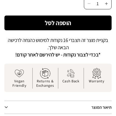
Decrease
Incr
quantity
quan
for
for
הוספה לסל
קסין
מוקסין
ליית
סוליית
טור
טרקטור
בקניית מוצר זה תצברי 16 נקודות למימוש כהנחה לרכישה
אושן
אושן
|
|
הבאה שלך.
בז&#39;
*בכדי לצבור נקודות - יש להירשם לאתר קודם!
Vegan
Returns &
Cash Back
Warranty
Friendly
Exchanges
תיאור המוצר