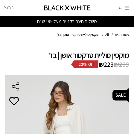
SKIP TO CONTENT
Cart
התחבר
משלוח חינם בקנייה מעל 199 ש"ח
עמוד הבית
All
מוקסין סוליית טרקטור אושן | בז'
מוקסין סוליית טרקטור אושן | בז'
₪
229
₪
Regular
299
Sale
23% Off
price
price
SALE