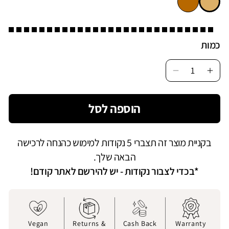
כמות
Decrease
Incr
quantity
quan
for
for
הוספה לסל
גורת
חגורת
ארק
מארק
|
|
בקניית מוצר זה תצברי 5 נקודות למימוש כהנחה לרכישה
אקי
חאקי
הבאה שלך.
*בכדי לצבור נקודות - יש להירשם לאתר קודם!
Vegan
Returns &
Cash Back
Warranty