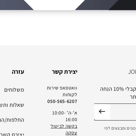
JO
יצירת קשר
עזרה
וואטסאפ שירות
הרשמי לניוזלטר שלנו וקבלי 10% הנחה
משלוחים
לקוחות
תר
050-565-6207
שאלות ותשו
א'-ה' 10:00-
החלפות/הח
16:00
בקשה לביטול
נים ומבצעים לפי
עסקה
יצירת קשר